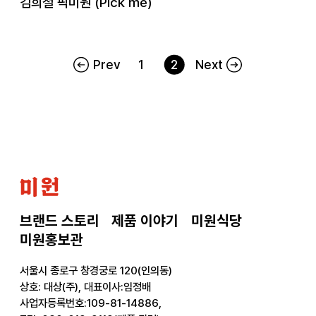
김희철 픽미원 (Pick me)
Prev
1
2
Next
미
원
브랜드 스토리
제품 이야기
미원식당
미원홍보관
서울시 종로구 창경궁로 120(인의동)
상호: 대상(주), 대표이사:임정배
사업자등록번호:109-81-14886,