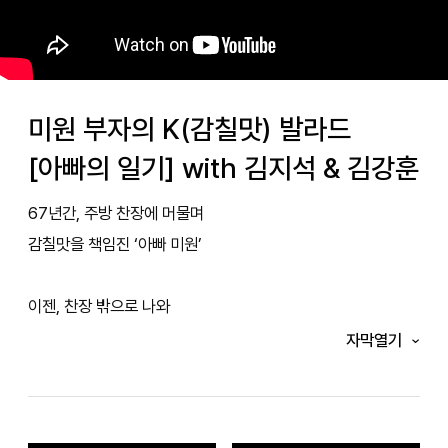
미원 부자의 K(감칠맛) 발라드
[아빠의 일기] with 김지석 & 김강훈
67년간, 주방 찬장에 머물며
감칠맛을 책임진 ‘아빠 미원’
이젠, 찬장 밖으로 나와
맛이 부족한 모든 순간에 있고 싶은 ‘아들 미원’
자막열기
꿈도 성격도, 무게만큼이나 다른
2kg 아빠 미원과 0.3g 미니미원 아들 이야기