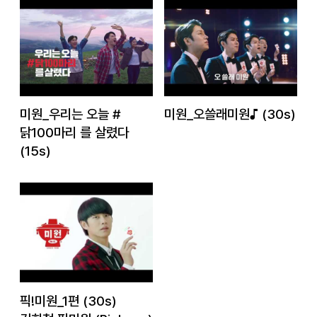
감칠맛 나는 K-발라드 뮤직비디오로 만나 보시겠습니다.
미원 부자가 부릅니다,
[아빠의 일기]
미원_우리는 오늘 #
미원_오쓸래미원♪ (30s)
닭100마리 를 살렸다
🛒 미니미원은 한정수량 출시로 10월 22일 부터
(15s)
이마트24 수도권 (서울, 경기) 일부 매장에서 만나보실 수
있습니다.
제품명: 감칠맛미원 ㅣ 업소명: 대상(주) 군산공장
픽!미원_1편 (30s)