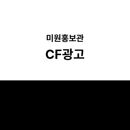
기
미원홍보관
CF광고