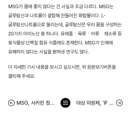
MSG가 몸에 좋지 않다는 건 사실과 조금 다르다. MSG는
글루탐산과 나트륨이 결합해 만들어진 화합물이다. L-
글루탐산나트륨으로 불리는데, 글루탐산은 우리 몸을 구성하는
20가지 아미노산 중 하나다. 유제품ㆍ육류ㆍ어류ㆍ채소류 등
동식물성 단백질 함유 식품에도 존재한다. MSG가 인체에
유해하지 않다는 사실을 밝혀낸 연구도 많다.
더 자세한 기사 내용을 보시고 싶으시면, 위 원문보기버튼을
클릭해 주세요.
목
MSG, 사카린 정말 위험해?.... 억울한 식품첨가물
대상 미원체, 'iF 디자인 어워드 2023' 커뮤니케이션 부문 수상
록
으
로