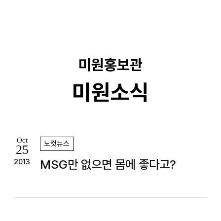
기
미원홍보관
미원소식
Oct
노컷뉴스
25
MSG만 없으면 몸에 좋다고?
2013