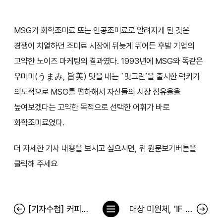
MSG가 화학조미료 또는 인공조미료로 알려지게 된 것은
경쟁이 치열하던 조미료 시장에 뒤늦게 뛰어든 후발 기업의
고약한 노이즈 마케팅의 결과였다. 1993년에 MSG와 똑같은
우마미(うまみ, 旨美) 맛을 내는 `맛그린’을 출시한 럭키가
의도적으로 MSG를 폄하해서 자신들의 시장 점유율을
높여보겠다는 고약한 목적으로 선택한 어휘가 바로
화학조미료였다.
더 자세한 기사 내용을 보시고 싶으시면, 위 원문보기버튼을
클릭해 주세요
목
[기자수첩] 커피믹스는 첨가물 빼면 안되나
대상 미원체, 'iF 디자인 어워드 2023' 커뮤니케이션 부문 수상
록