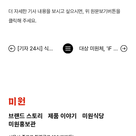
더 자세한 기사 내용을 보시고 싶으시면, 위 원문보기버튼을
클릭해 주세요.
목
[기자 24시] 식품안전, 정확한 정보가 우선
대상 미원체, 'iF 디자인 어워드 2023' 커뮤니케이션 부문 수상
록
으
로
미
원
브랜드 스토리
제품 이야기
미원식당
미원홍보관