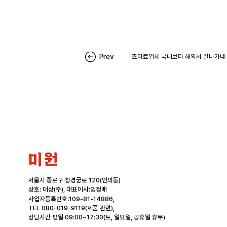
Prev
조미료업체 국내보다 해외서 잘나가네
미
원
서울시 종로구 창경궁로 120(인의동)
상호: 대상(주), 대표이사:임정배
사업자등록번호:109-81-14886,
TEL 080-019-9119(제품 관련),
상담시간 평일 09:00~17:30(토, 일요일, 공휴일 휴무)