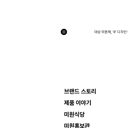
대상 미원체, 'iF 디자
목
록
으
로
브랜드 스토리
제품 이야기
미원식당
미원홍보관