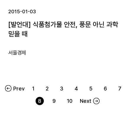
2015-01-03
[발언대] 식품첨가물 안전, 풍문 아닌 과학
믿을 때
서울경제
Prev
1
2
3
4
5
6
7
8
9
10
Next