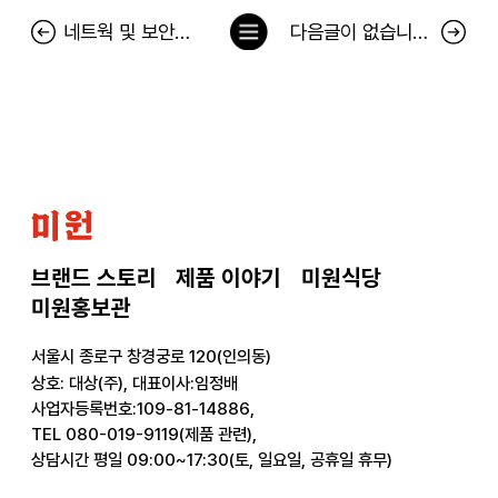
목
네트웍 및 보안장비 고도화 작업에 따른 서비스 일시 중지 안내
다음글이 없습니다.
록
으
로
미
원
브랜드 스토리
제품 이야기
미원식당
미원홍보관
서울시 종로구 창경궁로 120(인의동)
상호: 대상(주), 대표이사:임정배
사업자등록번호:109-81-14886,
TEL 080-019-9119(제품 관련),
상담시간 평일 09:00~17:30(토, 일요일, 공휴일 휴무)