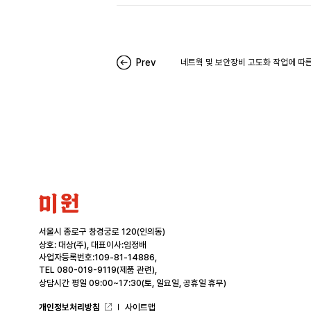
Prev
네트웍 및 보안장비 고도화 작업에 따른
미
원
서울시 종로구 창경궁로 120(인의동)
상호: 대상(주), 대표이사:임정배
사업자등록번호:109-81-14886,
TEL 080-019-9119(제품 관련),
상담시간 평일 09:00~17:30(토, 일요일, 공휴일 휴무)
개인정보처리방침
사이트맵