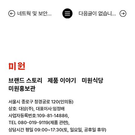
목
네트웍 및 보안장비 고도화 작업에 따른 서비스 일시 중지 안내
다음글이 없습니다.
록
으
로
미
원
브랜드 스토리
제품 이야기
미원식당
미원홍보관
서울시 종로구 창경궁로 120(인의동)
상호: 대상(주), 대표이사:임정배
사업자등록번호:109-81-14886,
TEL 080-019-9119(제품 관련),
상담시간 평일 09:00~17:30(토, 일요일, 공휴일 휴무)