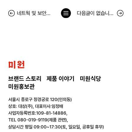
목
네트웍 및 보안장비 고도화 작업에 따른 서비스 일시 중지 안내
다음글이 없습니다.
록
으
로
미
원
브랜드 스토리
제품 이야기
미원식당
미원홍보관
서울시 종로구 창경궁로 120(인의동)
상호: 대상(주), 대표이사:임정배
사업자등록번호:109-81-14886,
TEL 080-019-9119(제품 관련),
상담시간 평일 09:00~17:30(토, 일요일, 공휴일 휴무)