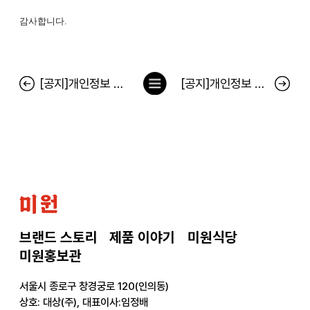
감사합니다.
목
[공지]개인정보 취급방침 변경의 건
[공지]개인정보 처리방침 변경 고지
록
으
로
미
원
브랜드 스토리
제품 이야기
미원식당
미원홍보관
서울시 종로구 창경궁로 120(인의동)
상호: 대상(주), 대표이사:임정배