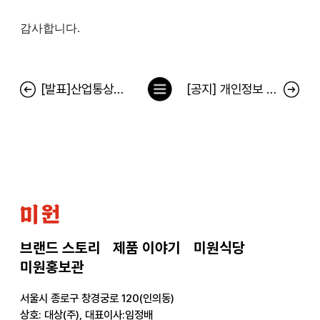
감사합니다.
목
[발표]산업통상부자원부 선정 - 미원 세계일류상품선정기념 축하 이벤트 당첨자
[공지] 개인정보 취급방침 변경의 건
록
으
로
미
원
브랜드 스토리
제품 이야기
미원식당
미원홍보관
서울시 종로구 창경궁로 120(인의동)
상호: 대상(주), 대표이사:임정배