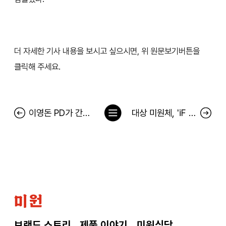
더 자세한 기사 내용을 보시고 싶으시면, 위 원문보기버튼을
클릭해 주세요.
목
이영돈 PD가 간다. 그런데 어디로?
대상 미원체, 'iF 디자인 어워드 2023' 커뮤니케이션 부문 수상
록
으
로
미
원
브랜드 스토리
제품 이야기
미원식당