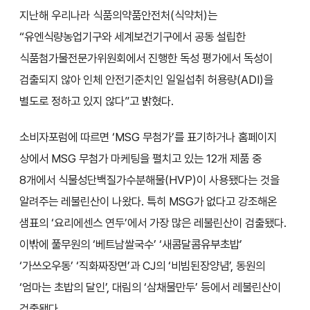
지난해 우리나라 식품의약품안전처(식약처)는
“유엔식량농업기구와 세계보건기구에서 공동 설립한
식품첨가물전문가위원회에서 진행한 독성 평가에서 독성이
검출되지 않아 인체 안전기준치인 일일섭취 허용량(ADI)을
별도로 정하고 있지 않다”고 밝혔다.
소비자포럼에 따르면 ‘MSG 무첨가’를 표기하거나 홈페이지
상에서 MSG 무첨가 마케팅을 펼치고 있는 12개 제품 중
8개에서 식물성단백질가수분해물(HVP)이 사용됐다는 것을
알려주는 레불린산이 나왔다. 특히 MSG가 없다고 강조해온
샘표의 ‘요리에센스 연두’에서 가장 많은 레불린산이 검출됐다.
이밖에 풀무원의 ‘베트남쌀국수’ ‘새콤달콤유부초밥’
‘가쓰오우동’ ‘직화짜장면’과 CJ의 ‘비빔된장양념’, 동원의
‘엄마는 초밥의 달인’, 대림의 ‘삼채물만두’ 등에서 레불린산이
검출됐다.