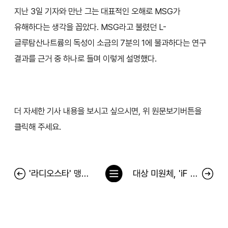
지난 3일 기자와 만난 그는 대표적인 오해로 MSG가
유해하다는 생각을 꼽았다. MSG라고 불렸던 L-
글루탐산나트륨의 독성이 소금의 7분의 1에 불과하다는 연구
결과를 근거 중 하나로 들며 이렇게 설명했다.
더 자세한 기사 내용을 보시고 싶으시면, 위 원문보기버튼을
클릭해 주세요.
목
'라디오스타' 맹기용, 맛있는 재료로 MSG 꼽아…
대상 미원체, 'iF 디자인 어워드 2023' 커뮤니케이션 부문 수상
록
으
로