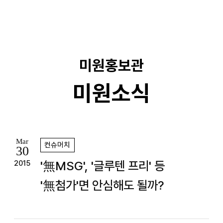
기
미원홍보관
미원소식
Mar
컨슈머치
30
'無MSG', '글루텐 프리' 등
2015
'無첨가'면 안심해도 될까?