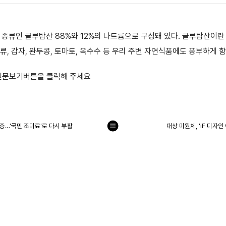
 종류인 글루탐산 88%와 12%의 나트륨으로 구성돼 있다. 글루탐산이란
류, 감자, 완두콩, 토마토, 옥수수 등 우리 주변 자연식품에도 풍부하게 
 원문보기버튼을 클릭해 주세요
입증…'국민 조미료'로 다시 부활
대상 미원체, 'iF 디자
목
록
으
로