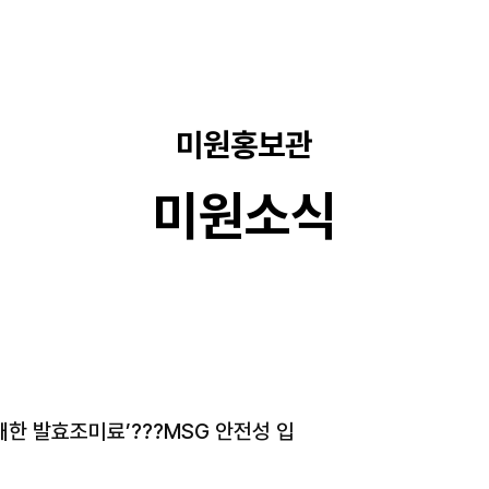
미원홍보관
미원소식
래한 발효조미료’???MSG 안전성 입