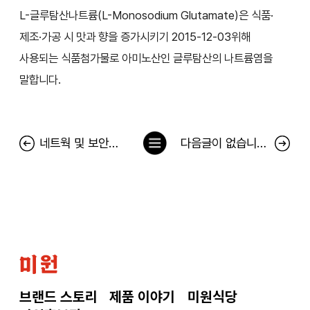
L-글루탐산나트륨(L-Monosodium Glutamate)은 식품·
제조·가공 시 맛과 향을 증가시키기 2015-12-03위해
사용되는 식품첨가물로 아미노산인 글루탐산의 나트륨염을
말합니다.
목
네트웍 및 보안장비 고도화 작업에 따른 서비스 일시 중지 안내
다음글이 없습니다.
록
으
로
미
원
브랜드 스토리
제품 이야기
미원식당