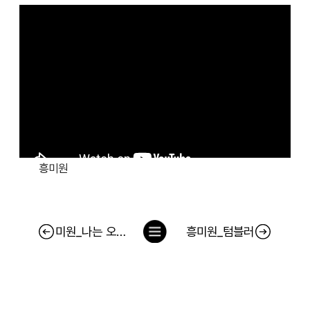
흥미원
목
미원_나는 오늘 #소한마리 를 살렸다 (15s)
흥미원_텀블러
록
으
로