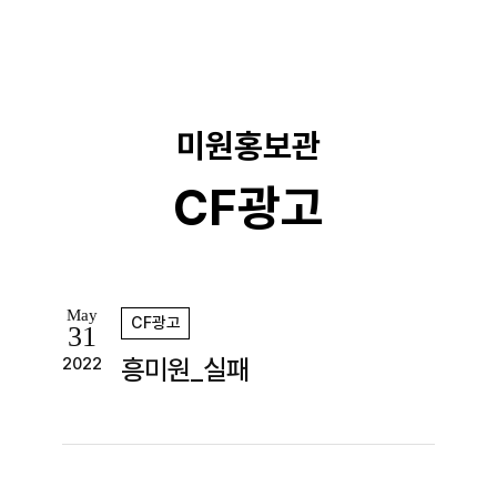
기
미원홍보관
CF광고
May
CF광고
31
흥미원_실패
2022