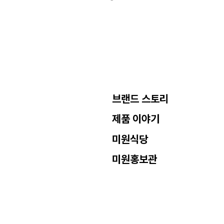
록
으
로
브랜드 스토리
제품 이야기
미원식당
미원홍보관