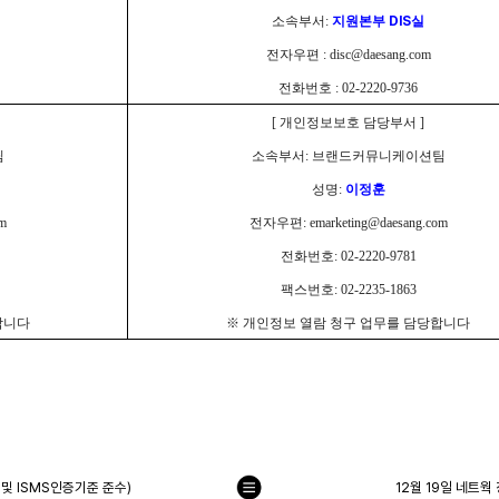
소속부서:
지원본부
DIS
실
전자우편 :
disc@daesang.com
전화번호 : 02-2220-9736
[
개인정보보호 담당부서 ]
팀
소속부서: 브랜드커뮤니케이션팀
성명:
이정훈
om
전자우편:
emarketing@daesang.com
전화번호: 02-2220-9781
팩스번호: 02-2235-1863
합니다
※ 개인정보 열람 청구 업무를 담당합니다
및 ISMS인증기준 준수)
12월 19일 네트
목