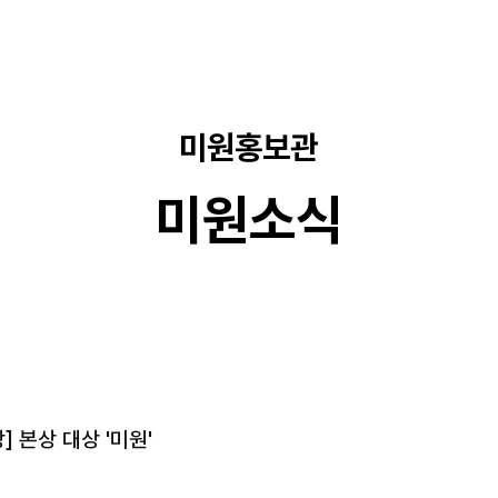
미원홍보관
미원소식
 본상 대상 '미원'