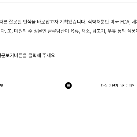
에 따른 잘못된 인식을 바로잡고자 기획됐습니다. 식약처뿐만 미국 FDA,
 또, 미원의 주 성분인 글루탐산이 육류, 채소, 닭고기, 우유 등의 식
 원문보기버튼을 클릭해 주세요
 맛
대상 미원체, 'iF 디자
목
록
으
로