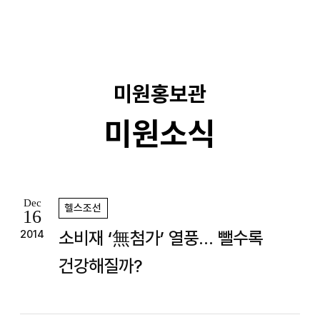
기
미원홍보관
미원소식
Dec
헬스조선
16
소비재 ‘無첨가’ 열풍… 뺄수록
2014
건강해질까?