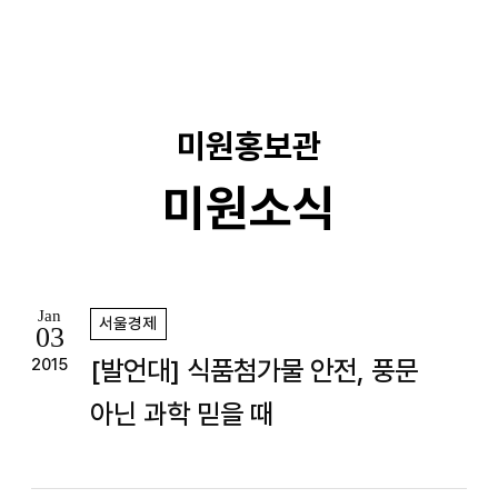
기
미원홍보관
미원소식
Jan
서울경제
03
[발언대] 식품첨가물 안전, 풍문
2015
아닌 과학 믿을 때