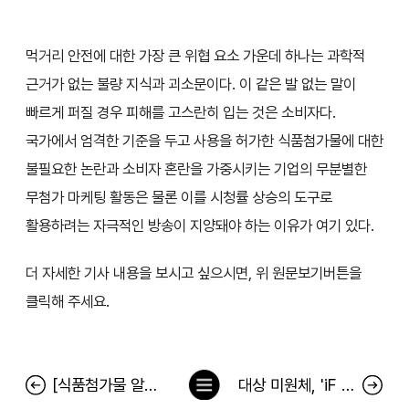
먹거리 안전에 대한 가장 큰 위협
요소
가운데 하나는
과학
적
근거가 없는 불량 지식과 괴소문이다. 이 같은 발 없는 말이
빠르게 퍼질 경우 피해를 고스란히 입는 것은 소비자다.
국가에서 엄격한 기준을 두고 사용을 허가한 식품첨가물에 대한
불필요한 논란과 소비자 혼란을 가중시키는 기업의 무분별한
무첨가 마케팅 활동은 물론 이를 시청률 상승의 도구로
활용하려는 자극적인 방송이 지양돼야 하는 이유가 여기 있다.
더 자세한 기사 내용을 보시고 싶으시면, 위 원문보기버튼을
클릭해 주세요.
목
[식품첨가물 알고 먹자] <2>아질산나트륨·L- 글루탐산나트륨
대상 미원체, 'iF 디자인 어워드 2023' 커뮤니케이션 부문 수상
록