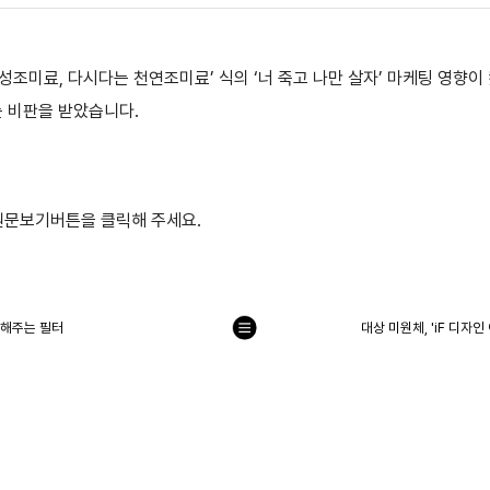
합성조미료, 다시다는 천연조미료’ 식의 ‘너 죽고 나만 살자’ 마케팅 영향이
는 비판을 받았습니다.
 원문보기버튼을 클릭해 주세요.
환해주는 필터
대상 미원체, 'iF 디자
목
록
으
로