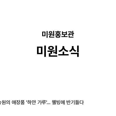
미원홍보관
미원소식
원의 애장품 '하얀 가루'… 웰빙에 반기들다